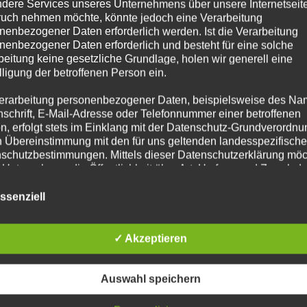
n, trittschallisolierend und
dere Services unseres Unternehmens über unsere Internetseite
uch nehmen möchte, könnte jedoch eine Verarbeitung
 aus Parkett, Laminat oder Kork.
nenbezogener Daten erforderlich werden. Ist die Verarbeitung
ecken aus Holz, räumliche Gestaltung
nenbezogener Daten erforderlich und besteht für eine solche
beitung keine gesetzliche Grundlage, holen wir generell eine
ms mittels Trockenbau und optimale
lligung der betroffenen Person ein.
nz durch die richtige Dämmung.
erarbeitung personenbezogener Daten, beispielsweise des Na
nschrift, E-Mail-Adresse oder Telefonnummer einer betroffenen
Ihren Wunsch für Ihren individuellen
n, erfolgt stets im Einklang mit der Datenschutz-Grundverordnu
Zimmermann Holz-Michel berät sie
n Übereinstimmung mit den für uns geltenden landesspezifisch
schutzbestimmungen. Mittels dieser Datenschutzerklärung mö
t mit Ihnen ihre bestmögliche
 Unternehmen die Öffentlichkeit über Art, Umfang und Zweck de
ion. Optimal an Ihre Bedürfnisse
rhobenen, genutzten und verarbeiteten personenbezogenen Da
mieren. Ferner werden betroffene Personen mittels dieser
ssenziell
erialien und fachlich perfekte
schutzerklärung über die ihnen zustehenden Rechte aufgeklärt
geben das gewünschte Ergebnis.
aben als für die Verarbeitung Verantwortlicher zahlreiche techn
✓ Akzeptieren
rganisatorische Maßnahmen umgesetzt, um einen möglichst
e uns, wir beraten Sie gerne zum Thema
nlosen Schutz der über diese Internetseite verarbeiteten
nenbezogenen Daten sicherzustellen. Dennoch können
Auswahl speichern
netbasierte Datenübertragungen grundsätzlich Sicherheitslücke
isen, sodass ein absoluter Schutz nicht gewährleistet werden k