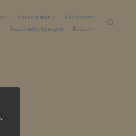
au
Innenausbau
Dachfenster
Sonderanfertigungen
Baustory
Suche
ein-/ausb
e