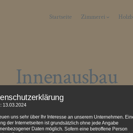
Startseite
Zimmerei
Holzb
Innenausbau
enschutzerklärung
: 13.03.2024
t Ihrer persönlichen Note.
reuen uns sehr über Ihr Interesse an unserem Unternehmen. Ein
ng der Internetseiten ist grundsätzlich ohne jede Angabe
Ihrem Wohnraum eine persönliche Note.
nenbezogener Daten möglich. Sofern eine betroffene Person